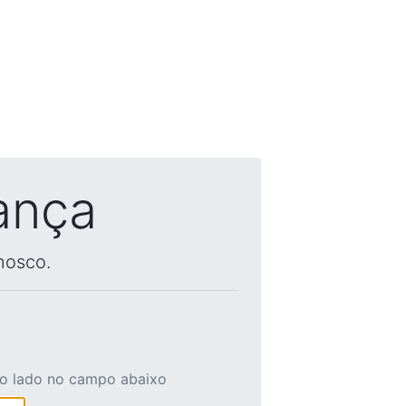
ança
nosco.
ao lado no campo abaixo