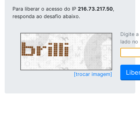
Para liberar o acesso
do IP
216.73.217.50
,
responda ao desafio abaixo.
Digite 
lado no
[trocar imagem]