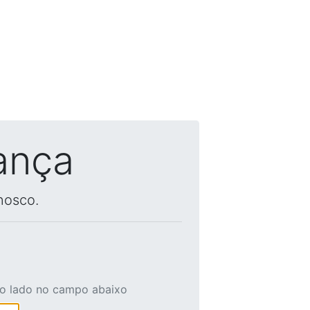
ança
nosco.
ao lado no campo abaixo