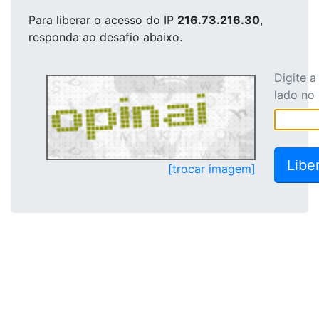
Para liberar o acesso
do IP
216.73.216.30
,
responda ao desafio abaixo.
Digite 
lado no
[trocar imagem]