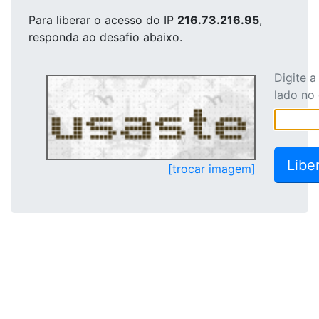
Para liberar o acesso
do IP
216.73.216.95
,
responda ao desafio abaixo.
Digite 
lado no
[trocar imagem]