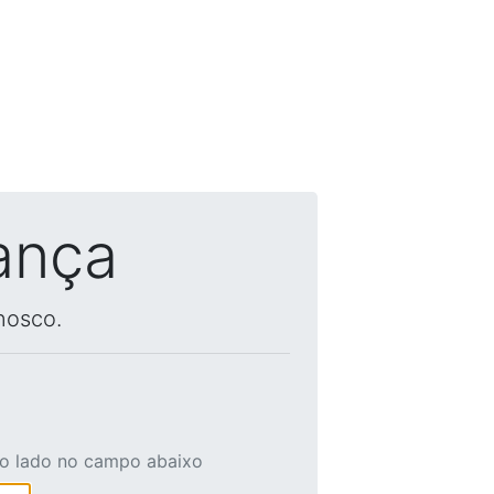
ança
nosco.
ao lado no campo abaixo