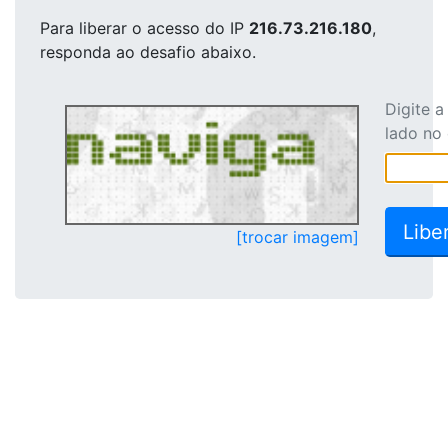
Para liberar o acesso
do IP
216.73.216.180
,
responda ao desafio abaixo.
Digite 
lado no
[trocar imagem]