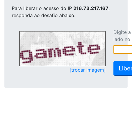
Para liberar o acesso
do IP
216.73.217.167
,
responda ao desafio abaixo.
Digite 
lado no
[trocar imagem]