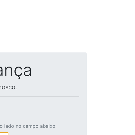
ança
nosco.
ao lado no campo abaixo