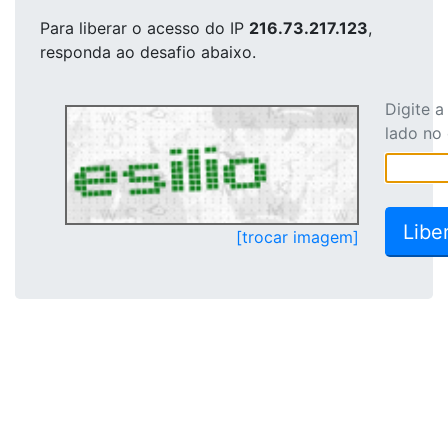
Para liberar o acesso
do IP
216.73.217.123
,
responda ao desafio abaixo.
Digite 
lado no
[trocar imagem]